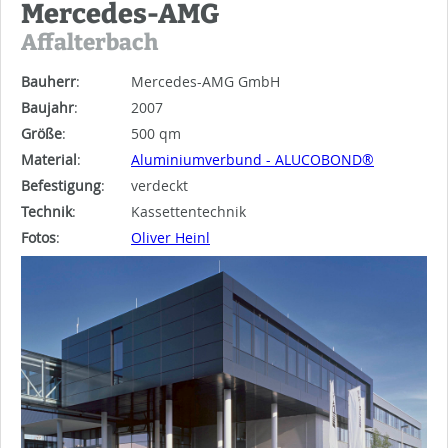
Mercedes-AMG
Affalterbach
Bauherr
:
Mercedes-AMG GmbH
Baujahr
:
2007
Größe
:
500 qm
Material
:
Aluminiumverbund - ALUCOBOND®
Befestigung
:
verdeckt
Technik
:
Kassettentechnik
Fotos
:
Oliver Heinl